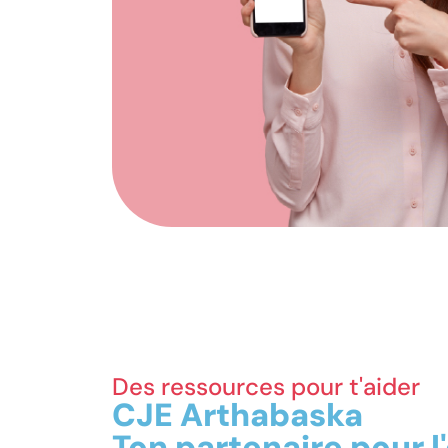
Des ressources pour t'aider
CJE Arthabaska
Ton partenaire pour l