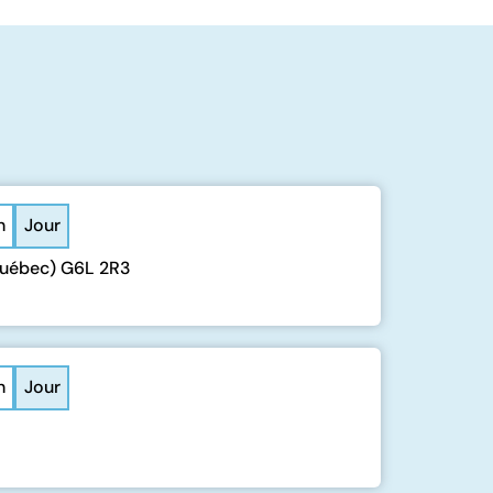
n
Jour
(Québec) G6L 2R3
n
Jour