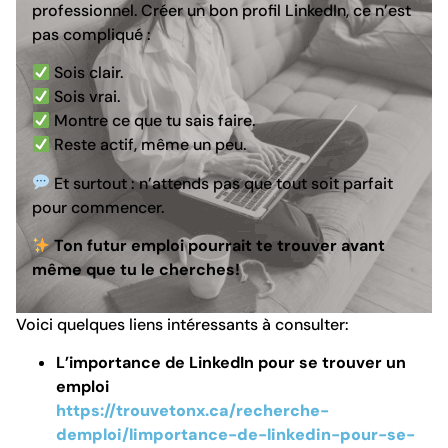
professionnel. Créer un bon profil LinkedIn, ce n’est
pas compliqué :
Sois clair.
Sois vrai.
Montre ce que tu sais faire.
Reste actif, même un peu.
Et surtout : n’attends pas que tout soit parfait
pour commencer.
Ton futur emploi pourrait te trouver avant
même que tu le cherches!
Voici quelques liens intéressants à consulter:
L’importance de LinkedIn pour se trouver un
emploi
https://trouvetonx.ca/recherche-
demploi/limportance-de-linkedin-pour-se-