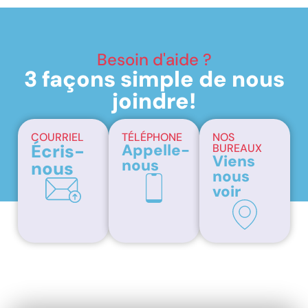
Besoin d'aide ?
3 façons simple de nous
joindre!
COURRIEL
TÉLÉPHONE
NOS
Écris-
Appelle-
BUREAUX
Viens
nous
nous
nous
voir