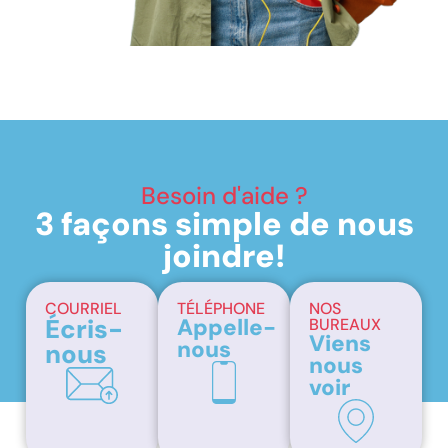
Besoin d'aide ?
3 façons simple de nous
joindre!
COURRIEL
TÉLÉPHONE
NOS
Écris-
Appelle-
BUREAUX
Viens
nous
nous
nous
voir