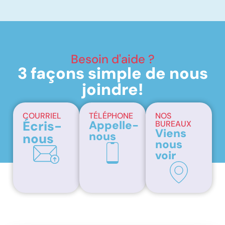
Besoin d'aide ?
3 façons simple de nous
joindre!
COURRIEL
TÉLÉPHONE
NOS
Écris-
Appelle-
BUREAUX
Viens
nous
nous
nous
voir